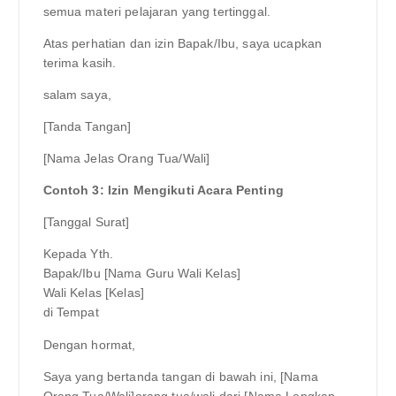
semua materi pelajaran yang tertinggal.
Atas perhatian dan izin Bapak/Ibu, saya ucapkan
terima kasih.
salam saya,
[Tanda Tangan]
[Nama Jelas Orang Tua/Wali]
Contoh 3: Izin Mengikuti Acara Penting
[Tanggal Surat]
Kepada Yth.
Bapak/Ibu [Nama Guru Wali Kelas]
Wali Kelas [Kelas]
di Tempat
Dengan hormat,
Saya yang bertanda tangan di bawah ini, [Nama
Orang Tua/Wali]orang tua/wali dari [Nama Lengkap