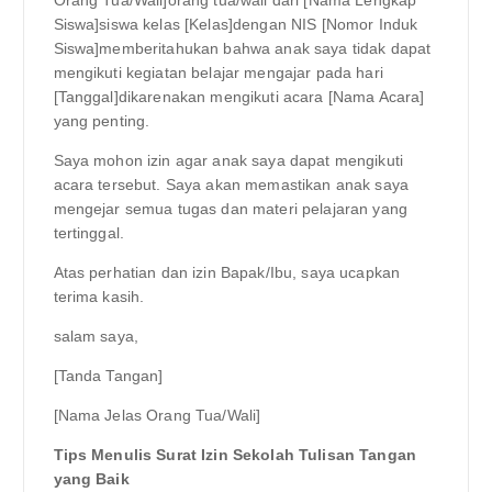
Siswa]siswa kelas [Kelas]dengan NIS [Nomor Induk
Siswa]memberitahukan bahwa anak saya tidak dapat
mengikuti kegiatan belajar mengajar pada hari
[Tanggal]dikarenakan mengikuti acara [Nama Acara]
yang penting.
Saya mohon izin agar anak saya dapat mengikuti
acara tersebut. Saya akan memastikan anak saya
mengejar semua tugas dan materi pelajaran yang
tertinggal.
Atas perhatian dan izin Bapak/Ibu, saya ucapkan
terima kasih.
salam saya,
[Tanda Tangan]
[Nama Jelas Orang Tua/Wali]
Tips Menulis Surat Izin Sekolah Tulisan Tangan
yang Baik