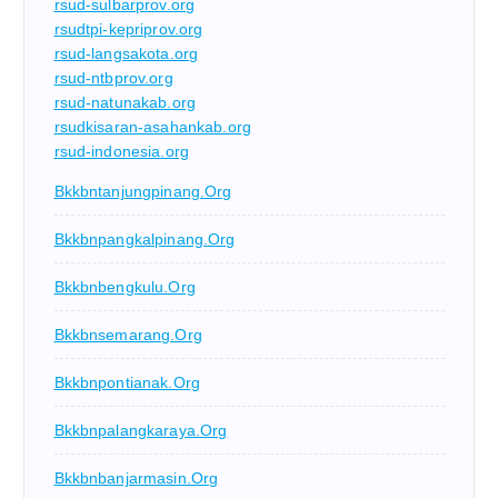
rsud-sulbarprov.org
rsudtpi-kepriprov.org
rsud-langsakota.org
rsud-ntbprov.org
rsud-natunakab.org
rsudkisaran-asahankab.org
rsud-indonesia.org
Bkkbntanjungpinang.org
Bkkbnpangkalpinang.org
Bkkbnbengkulu.org
Bkkbnsemarang.org
Bkkbnpontianak.org
Bkkbnpalangkaraya.org
Bkkbnbanjarmasin.org