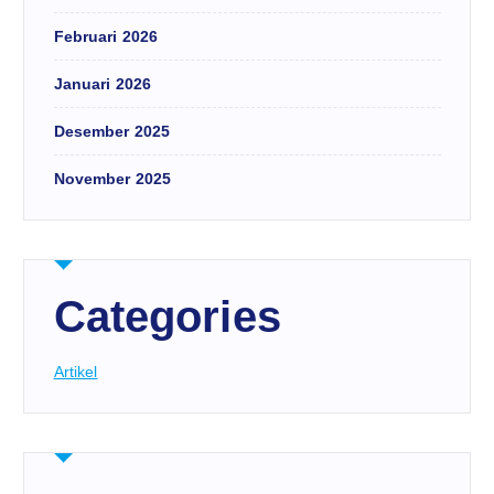
Februari 2026
Januari 2026
Desember 2025
November 2025
Categories
Artikel