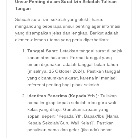
Unsur Penting dalam Surat Izin Sekolah Tulisan
Tangan
Sebuah surat izin sekolah yang efektif harus
mengandung beberapa unsur penting agar informasi
yang disampaikan jelas dan lengkap. Berikut adalah
elemen-elemen utama yang perlu diperhatikan:
Tanggal Surat:
Letakkan tanggal surat di pojok
kanan atas halaman. Format tanggal yang
umum digunakan adalah tanggal-bulan-tahun
(misalnya, 15 Oktober 2024). Pastikan tanggal
yang dicantumkan akurat, karena ini menjadi
referensi penting bagi pihak sekolah.
Identitas Penerima (Kepada Yth.):
Tuliskan
nama lengkap kepala sekolah atau guru wali
kelas yang dituju. Gunakan sapaan yang
sopan, seperti “Kepada Yth. Bapak/Ibu [Nama
Kepala Sekolah/Guru Wali Kelas]”. Pastikan
penulisan nama dan gelar (jika ada) benar.