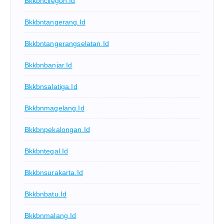
Bkkbncilegon.id
Bkkbntangerang.id
Bkkbntangerangselatan.id
Bkkbnbanjar.id
Bkkbnsalatiga.id
Bkkbnmagelang.id
Bkkbnpekalongan.id
Bkkbntegal.id
Bkkbnsurakarta.id
Bkkbnbatu.id
Bkkbnmalang.id