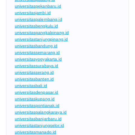
universitaspekanbaru.id
universitasjambi.id
universitaspalembang.id
universitasbengkulu.id
universitaspangkalpinang.id
universitastanjungpinang.id
universitasbandung.id
universitassemarang.id
universitasyogyakarta.id
universitassurabaya.id
universitasserang.id
universitasbanten.id
universitasbali.id
universitasdenpasar.id
universitaskupang.id
universitaspontianak.id
universitaspalangkaraya.id
universitasbanjarbaru.id
universitastanjungselor.id
universitasmanado.id