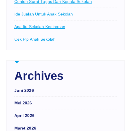
Contoh Surat Tugas Dari Kepala Sekolah
Ide Jualan Untuk Anak Sekolah
Apa Itu Sekolah Kedinasan
Cek Pip Anak Sekolah
Archives
Juni 2026
Mei 2026
April 2026
Maret 2026