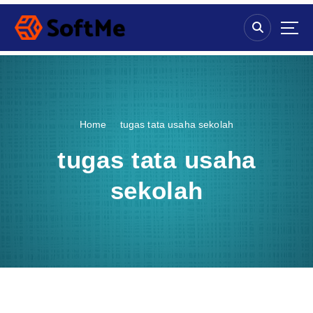
S
k
i
p
t
o
c
o
Home
tugas tata usaha sekolah
n
t
tugas tata usaha
e
n
sekolah
t