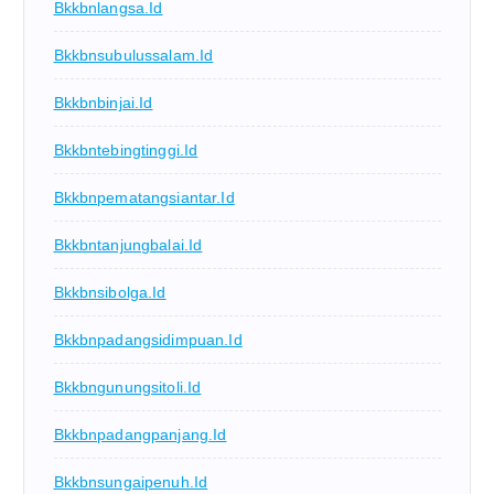
Bkkbnlangsa.id
Bkkbnsubulussalam.id
Bkkbnbinjai.id
Bkkbntebingtinggi.id
Bkkbnpematangsiantar.id
Bkkbntanjungbalai.id
Bkkbnsibolga.id
Bkkbnpadangsidimpuan.id
Bkkbngunungsitoli.id
Bkkbnpadangpanjang.id
Bkkbnsungaipenuh.id