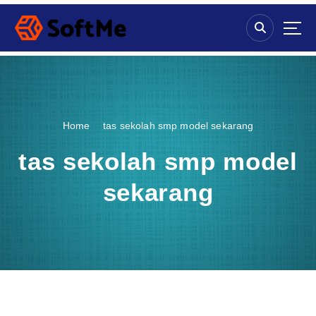
S
k
i
p
t
o
c
o
Home
tas sekolah smp model sekarang
n
t
tas sekolah smp model
e
n
sekarang
t