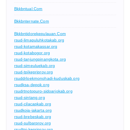
Bkkbntual.com
Bkkbnternate.com
Bkkbntidorekepulauan.com
rsud-limapuluhkotakab.org
rsud-kotamakassar.org
rsud-kotabogor.org
rsud-tanjungpinangkota.org
rsud-simeuluekab.org
rsud-tpikepriprov.org
rsuddrloekmonohadi-kuduskab.org
rsudksa-depok.org
rsudrtnotopuro-sidoarjokab.org
rsud-sintang.org
rsud-cilacapkab.org
rsudkoja-jakarta.org
rsud-brebeskab.org
rsud-sulbarprov.org
rsudtpi-kepriprov.org