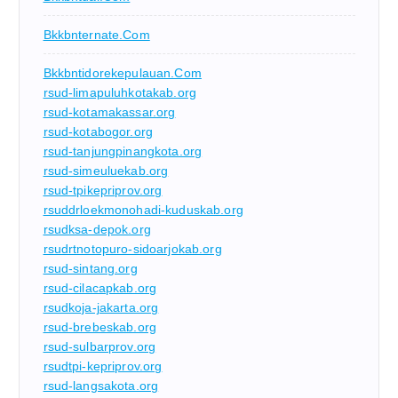
Bkkbnternate.com
Bkkbntidorekepulauan.com
rsud-limapuluhkotakab.org
rsud-kotamakassar.org
rsud-kotabogor.org
rsud-tanjungpinangkota.org
rsud-simeuluekab.org
rsud-tpikepriprov.org
rsuddrloekmonohadi-kuduskab.org
rsudksa-depok.org
rsudrtnotopuro-sidoarjokab.org
rsud-sintang.org
rsud-cilacapkab.org
rsudkoja-jakarta.org
rsud-brebeskab.org
rsud-sulbarprov.org
rsudtpi-kepriprov.org
rsud-langsakota.org