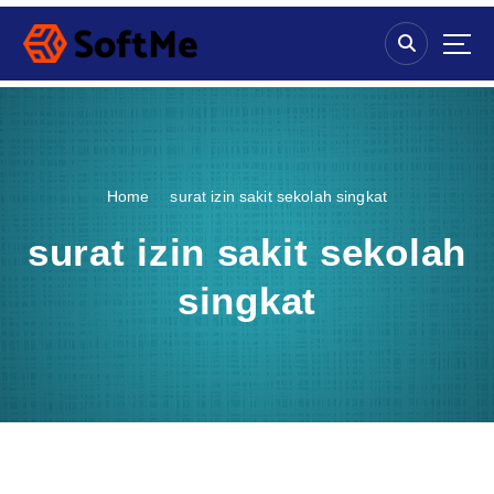
S
k
i
p
t
o
c
o
Home
surat izin sakit sekolah singkat
n
t
surat izin sakit sekolah
e
n
singkat
t