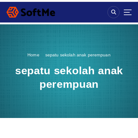
S
k
i
p
t
o
c
o
Home
sepatu sekolah anak perempuan
n
t
sepatu sekolah anak
e
n
perempuan
t