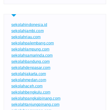
sekolahindonesia.id
sekolahjambi.com
sekolahriau.com
sekolahpalembang.com
sekolahlampung.com
sekolahsamarinda.com
sekolahbandung.com
sekolahdenpasar.com
sekolahjakarta.com
sekolahmedan.com
sekolahaceh.com
sekolahbengkulu.com
sekolahpangkalpinang.com
sekolahtanjungpinang.com