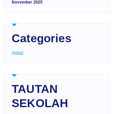
November 2025
Categories
Artikel
TAUTAN
SEKOLAH