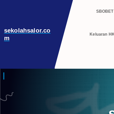
S
k
SBOBET
i
p
t
sekolahsalor.co
Keluaran H
o
m
c
o
n
t
e
n
t