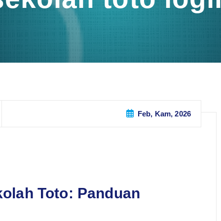
Feb, Kam, 2026
kolah Toto: Panduan