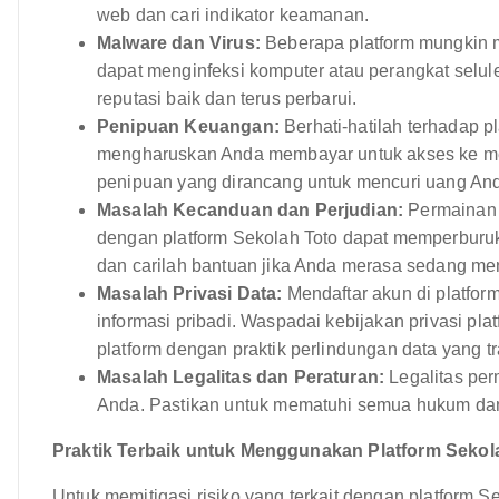
web dan cari indikator keamanan.
Malware dan Virus:
Beberapa platform mungkin 
dapat menginfeksi komputer atau perangkat selul
reputasi baik dan terus perbarui.
Penipuan Keuangan:
Berhati-hatilah terhadap 
mengharuskan Anda membayar untuk akses ke metod
penipuan yang dirancang untuk mencuri uang An
Masalah Kecanduan dan Perjudian:
Permainan T
dengan platform Sekolah Toto dapat memperburuk
dan carilah bantuan jika Anda merasa sedang me
Masalah Privasi Data:
Mendaftar akun di platfo
informasi pribadi. Waspadai kebijakan privasi pl
platform dengan praktik perlindungan data yang t
Masalah Legalitas dan Peraturan:
Legalitas per
Anda. Pastikan untuk mematuhi semua hukum dan
Praktik Terbaik untuk Menggunakan Platform Seko
Untuk memitigasi risiko yang terkait dengan platform Se