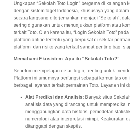
Ungkapan “Sekolah Toto Login” bergema di kalangan kom
dengan sistem togel Indonesia, khususnya yang dalam b
secara langsung diterjemahkan menjadi “Sekolah”, dala
sering digunakan untuk menunjukkan platform atau komun
terkait Toto. Oleh karena itu, “Login Sekolah Toto” 
platform online tertentu yang berpusat di sekitar perm
platform, dan risiko yang terkait sangat penting bagi s
Memahami Ekosistem: Apa itu “Sekolah Toto?”
Sebelum mempelajari detail login, penting untuk mend
Platform ini umumnya berfungsi sebagai komunitas onl
berbagai layanan terkait permainan Toto. Layanan ini 
Alat Prediksi dan Analisis:
Banyak situs Sekolah
analisis data yang dirancang untuk memprediksi n
menggabungkan data historis, pemodelan statisti
numerologi atau interpretasi mimpi. Keakuratan da
ditanggapi dengan skeptis.