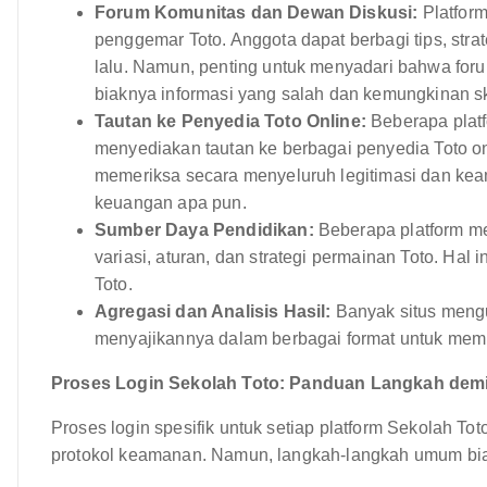
Forum Komunitas dan Dewan Diskusi:
Platform
penggemar Toto. Anggota dapat berbagi tips, stra
lalu. Namun, penting untuk menyadari bahwa for
biaknya informasi yang salah dan kemungkinan 
Tautan ke Penyedia Toto Online:
Beberapa platfo
menyediakan tautan ke berbagai penyedia Toto on
memeriksa secara menyeluruh legitimasi dan kea
keuangan apa pun.
Sumber Daya Pendidikan:
Beberapa platform me
variasi, aturan, dan strategi permainan Toto. Hal
Toto.
Agregasi dan Analisis Hasil:
Banyak situs mengu
menyajikannya dalam berbagai format untuk memb
Proses Login Sekolah Toto: Panduan Langkah dem
Proses login spesifik untuk setiap platform Sekolah Tot
protokol keamanan. Namun, langkah-langkah umum bias