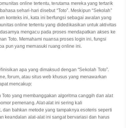
unitas online tertentu, terutama mereka yang tertarik
ahasa sehari-hari disebut “Toto”. Meskipun “Sekolah”
m konteks ini, kata ini berfungsi sebagai awalan yang
itas online tertentu yang didedikasikan untuk aktivitas
pada dasarnya mengacu pada proses mendapatkan akses ke
ainan Toto. Memahami nuansa proses login ini, fungsi
iapa pun yang memasuki ruang online ini.
efinisikan apa yang dimaksud dengan “Sekolah Toto”.
ine, forum, atau situs web khusus yang menawarkan
dapat mencakup:
 Toto yang membanggakan algoritma canggih dan alat
omor pemenang. Alat-alat ini sering kali
k, dan bahkan metode yang tampaknya esoteris seperti
n keandalan alat-alat ini sangat bervariasi dan harus