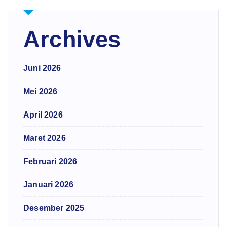
Archives
Juni 2026
Mei 2026
April 2026
Maret 2026
Februari 2026
Januari 2026
Desember 2025