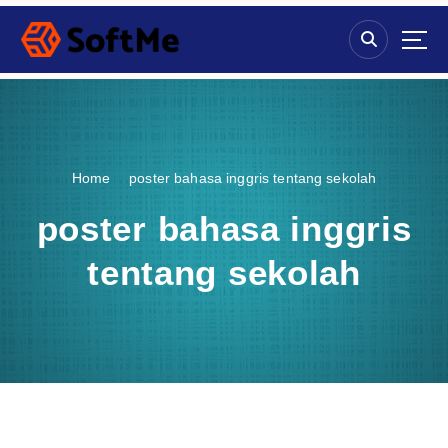
S
k
i
p
t
o
c
o
Home
poster bahasa inggris tentang sekolah
n
t
poster bahasa inggris
e
n
tentang sekolah
t