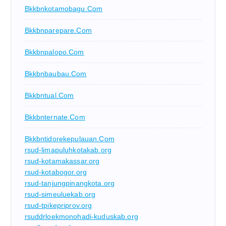
Bkkbnkotamobagu.com
Bkkbnparepare.com
Bkkbnpalopo.com
Bkkbnbaubau.com
Bkkbntual.com
Bkkbnternate.com
Bkkbntidorekepulauan.com
rsud-limapuluhkotakab.org
rsud-kotamakassar.org
rsud-kotabogor.org
rsud-tanjungpinangkota.org
rsud-simeuluekab.org
rsud-tpikepriprov.org
rsuddrloekmonohadi-kuduskab.org