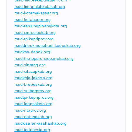
Bkkbntidorekepulauan.com
rsud-limapuluhkotakab.org
rsud-kotamakassar.org
rsud-kotabogor.org
rsud-tanjungpinangkota.org
rsud-simeuluekab.org
rsud-tpikepriprov.org
rsuddrloekmonohadi-kuduskab.org
rsudksa-depok.org
rsudrtnotopuro-sidoarjokab.org
rsud-sintang.org
rsud-cilacapkab.org
rsudkoja-jakarta.org
rsud-brebeskab.org
rsud-sulbarprov.org
rsudtpi-kepriprov.org
rsud-langsakota.org
rsud-ntbprov.org
rsud-natunakab.org
rsudkisaran-asahankab.org
rsud-indonesia.org