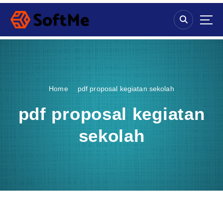
S
k
i
p
t
o
c
o
Home
pdf proposal kegiatan sekolah
n
t
pdf proposal kegiatan
e
n
sekolah
t