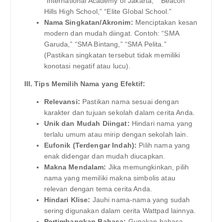
“International Academy of Jakarta,” “Beacon
Hills High School,” “Elite Global School.”
Nama Singkatan/Akronim:
Menciptakan kesan
modern dan mudah diingat. Contoh: “SMA
Garuda,” “SMA Bintang,” “SMA Pelita.”
(Pastikan singkatan tersebut tidak memiliki
konotasi negatif atau lucu).
III. Tips Memilih Nama yang Efektif:
Relevansi:
Pastikan nama sesuai dengan
karakter dan tujuan sekolah dalam cerita Anda.
Unik dan Mudah Diingat:
Hindari nama yang
terlalu umum atau mirip dengan sekolah lain.
Eufonik (Terdengar Indah):
Pilih nama yang
enak didengar dan mudah diucapkan.
Makna Mendalam:
Jika memungkinkan, pilih
nama yang memiliki makna simbolis atau
relevan dengan tema cerita Anda.
Hindari Klise:
Jauhi nama-nama yang sudah
sering digunakan dalam cerita Wattpad lainnya.
Pertimbangkan Bahasa:
Gunakan bahasa