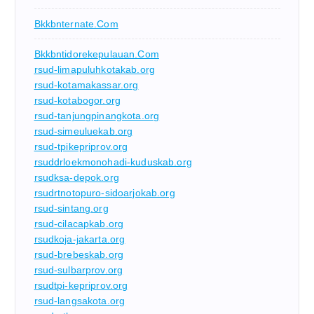
Bkkbnternate.com
Bkkbntidorekepulauan.com
rsud-limapuluhkotakab.org
rsud-kotamakassar.org
rsud-kotabogor.org
rsud-tanjungpinangkota.org
rsud-simeuluekab.org
rsud-tpikepriprov.org
rsuddrloekmonohadi-kuduskab.org
rsudksa-depok.org
rsudrtnotopuro-sidoarjokab.org
rsud-sintang.org
rsud-cilacapkab.org
rsudkoja-jakarta.org
rsud-brebeskab.org
rsud-sulbarprov.org
rsudtpi-kepriprov.org
rsud-langsakota.org