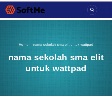
S
k
i
p
t
o
c
o
Home
nama sekolah sma elit untuk wattpad
n
t
nama sekolah sma elit
e
n
untuk wattpad
t