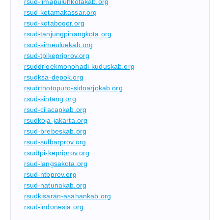
rsud-limapuluhkotakab.org
rsud-kotamakassar.org
rsud-kotabogor.org
rsud-tanjungpinangkota.org
rsud-simeuluekab.org
rsud-tpikepriprov.org
rsuddrloekmonohadi-kuduskab.org
rsudksa-depok.org
rsudrtnotopuro-sidoarjokab.org
rsud-sintang.org
rsud-cilacapkab.org
rsudkoja-jakarta.org
rsud-brebeskab.org
rsud-sulbarprov.org
rsudtpi-kepriprov.org
rsud-langsakota.org
rsud-ntbprov.org
rsud-natunakab.org
rsudkisaran-asahankab.org
rsud-indonesia.org