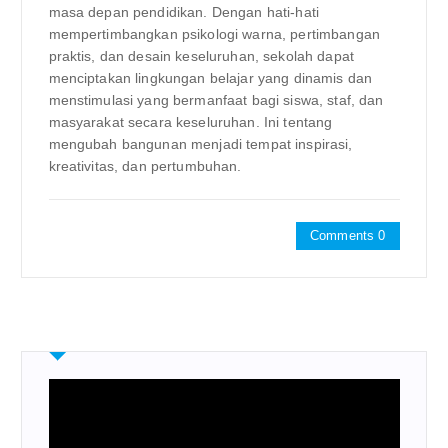
masa depan pendidikan. Dengan hati-hati
mempertimbangkan psikologi warna, pertimbangan
praktis, dan desain keseluruhan, sekolah dapat
menciptakan lingkungan belajar yang dinamis dan
menstimulasi yang bermanfaat bagi siswa, staf, dan
masyarakat secara keseluruhan. Ini tentang
mengubah bangunan menjadi tempat inspirasi,
kreativitas, dan pertumbuhan.
Comments 0