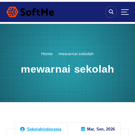
S
k
i
p
t
o
c
o
Home
mewarnai sekolah
n
t
mewarnai sekolah
e
n
t
Mar, Sen, 2026
Sekolahindonesia