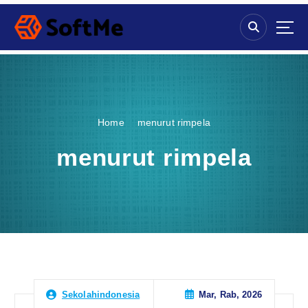
S
k
i
p
t
o
c
o
Home
menurut rimpela
n
t
menurut rimpela
e
n
t
Mar, Rab, 2026
Sekolahindonesia