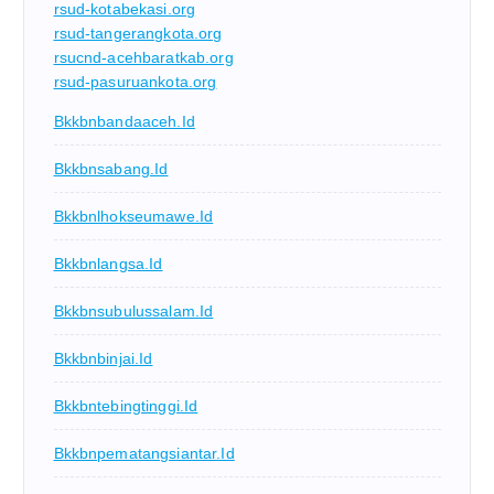
rsud-kotabekasi.org
rsud-tangerangkota.org
rsucnd-acehbaratkab.org
rsud-pasuruankota.org
Bkkbnbandaaceh.id
Bkkbnsabang.id
Bkkbnlhokseumawe.id
Bkkbnlangsa.id
Bkkbnsubulussalam.id
Bkkbnbinjai.id
Bkkbntebingtinggi.id
Bkkbnpematangsiantar.id