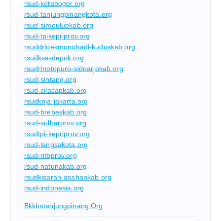
rsud-kotabogor.org
rsud-tanjungpinangkota.org
rsud-simeuluekab.org
rsud-tpikepriprov.org
rsuddrloekmonohadi-kuduskab.org
rsudksa-depok.org
rsudrtnotopuro-sidoarjokab.org
rsud-sintang.org
rsud-cilacapkab.org
rsudkoja-jakarta.org
rsud-brebeskab.org
rsud-sulbarprov.org
rsudtpi-kepriprov.org
rsud-langsakota.org
rsud-ntbprov.org
rsud-natunakab.org
rsudkisaran-asahankab.org
rsud-indonesia.org
Bkkbntanjungpinang.org