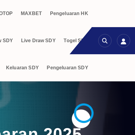
OTOP
MAXBET
Pengeluaran HK
w SDY
Live Draw SDY
Togel SDY
Keluaran SDY
Pengeluaran SDY
baran 2025