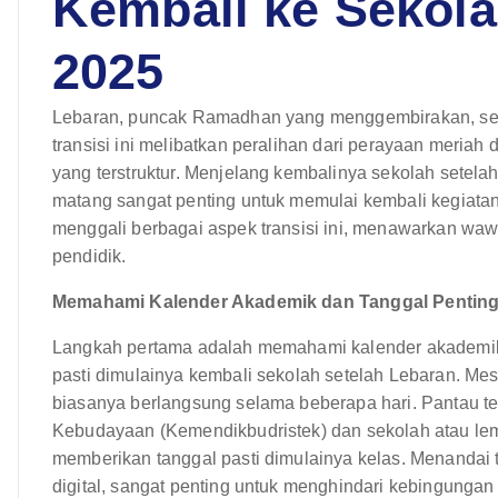
Kembali ke Sekola
2025
Lebaran, puncak Ramadhan yang menggembirakan, sela
transisi ini melibatkan peralihan dari perayaan meriah
yang terstruktur. Menjelang kembalinya sekolah setel
matang sangat penting untuk memulai kembali kegiatan 
menggali berbagai aspek transisi ini, menawarkan wawa
pendidik.
Memahami Kalender Akademik dan Tanggal Penting
Langkah pertama adalah memahami kalender akademik
pasti dimulainya kembali sekolah setelah Lebaran. Mesk
biasanya berlangsung selama beberapa hari. Pantau 
Kebudayaan (Kemendikbudristek) dan sekolah atau le
memberikan tanggal pasti dimulainya kelas. Menandai ta
digital, sangat penting untuk menghindari kebingungan a