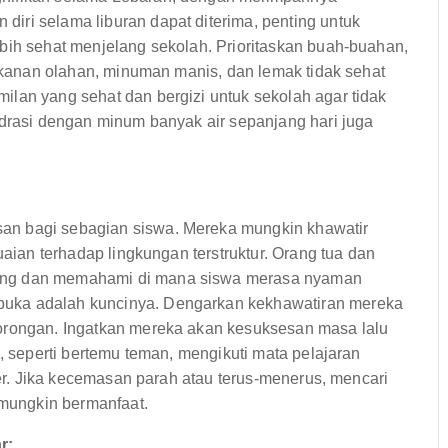
iri selama liburan dapat diterima, penting untuk
bih sehat menjelang sekolah. Prioritaskan buah-buahan,
makanan olahan, minuman manis, dan lemak tidak sehat
ilan yang sehat dan bergizi untuk sekolah agar tidak
idrasi dengan minum banyak air sepanjang hari juga
an bagi sebagian siswa. Mereka mungkin khawatir
uaian terhadap lingkungan terstruktur. Orang tua dan
kung dan memahami di mana siswa merasa nyaman
buka adalah kuncinya. Dengarkan kekhawatiran mereka
dorongan. Ingatkan mereka akan kesuksesan masa lalu
h, seperti bertemu teman, mengikuti mata pelajaran
uler. Jika kecemasan parah atau terus-menerus, mencari
 mungkin bermanfaat.
r: