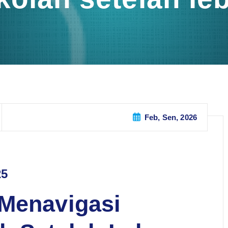
Feb, Sen, 2026
25
 Menavigasi