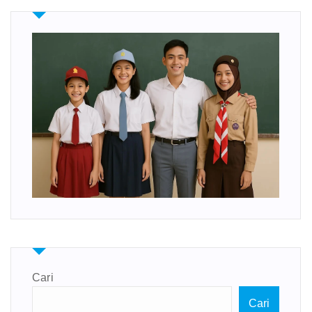
Cari
Cari