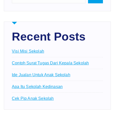
Recent Posts
Visi Misi Sekolah
Contoh Surat Tugas Dari Kepala Sekolah
Ide Jualan Untuk Anak Sekolah
Apa Itu Sekolah Kedinasan
Cek Pip Anak Sekolah