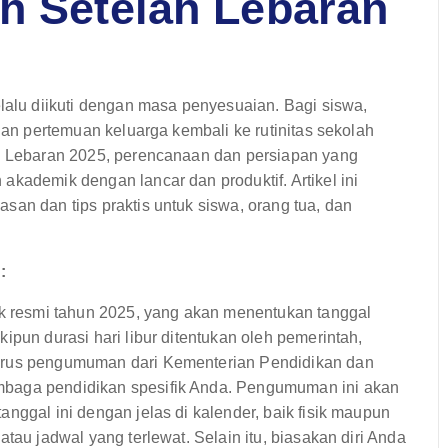
h Setelah Lebaran
lu diikuti dengan masa penyesuaian. Bagi siswa,
 dan pertemuan keluarga kembali ke rutinitas sekolah
ah Lebaran 2025, perencanaan dan persiapan yang
akademik dengan lancar dan produktif. Artikel ini
san dan tips praktis untuk siswa, orang tua, dan
:
 resmi tahun 2025, yang akan menentukan tanggal
ipun durasi hari libur ditentukan oleh pemerintah,
terus pengumuman dari Kementerian Pendidikan dan
mbaga pendidikan spesifik Anda. Pengumuman ini akan
nggal ini dengan jelas di kalender, baik fisik maupun
tau jadwal yang terlewat. Selain itu, biasakan diri Anda