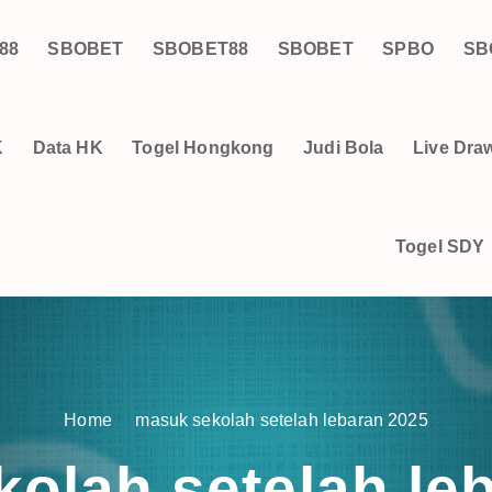
88
SBOBET
SBOBET88
SBOBET
SPBO
SB
K
Data HK
Togel Hongkong
Judi Bola
Live Dra
Togel SDY
Home
masuk sekolah setelah lebaran 2025
olah setelah le