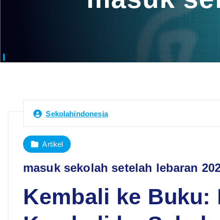
Sekolahindonesia
Artikel
masuk sekolah setelah lebaran 20
Kembali ke Buku: