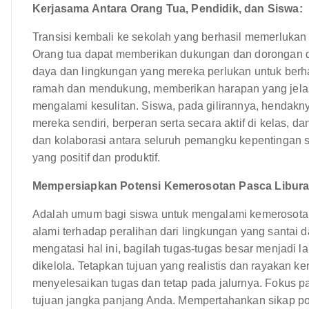
Kerjasama Antara Orang Tua, Pendidik, dan Siswa:
Transisi kembali ke sekolah yang berhasil memerlukan u
Orang tua dapat memberikan dukungan dan dorongan d
daya dan lingkungan yang mereka perlukan untuk berha
ramah dan mendukung, memberikan harapan yang jela
mengalami kesulitan. Siswa, pada gilirannya, hendak
mereka sendiri, berperan serta secara aktif di kelas, d
dan kolaborasi antara seluruh pemangku kepentingan 
yang positif dan produktif.
Mempersiapkan Potensi Kemerosotan Pasca Libura
Adalah umum bagi siswa untuk mengalami kemerosotan m
alami terhadap peralihan dari lingkungan yang santai da
mengatasi hal ini, bagilah tugas-tugas besar menjadi 
dikelola. Tetapkan tujuan yang realistis dan rayakan ke
menyelesaikan tugas dan tetap pada jalurnya. Fokus pa
tujuan jangka panjang Anda. Mempertahankan sikap po