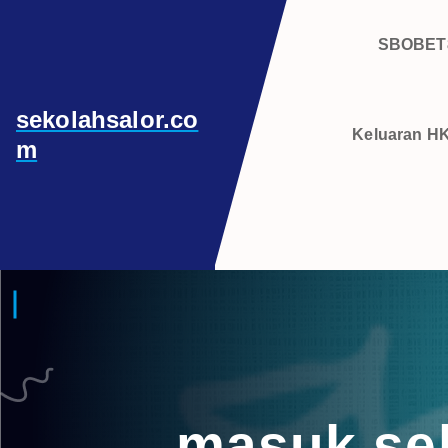
S
k
SBOBET
i
p
t
sekolahsalor.co
Keluaran H
o
m
c
o
n
t
e
n
t
masuk sek