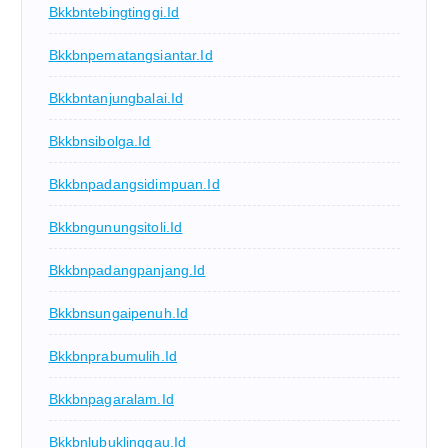
Bkkbntebingtinggi.id
Bkkbnpematangsiantar.id
Bkkbntanjungbalai.id
Bkkbnsibolga.id
Bkkbnpadangsidimpuan.id
Bkkbngunungsitoli.id
Bkkbnpadangpanjang.id
Bkkbnsungaipenuh.id
Bkkbnprabumulih.id
Bkkbnpagaralam.id
Bkkbnlubuklinggau.id