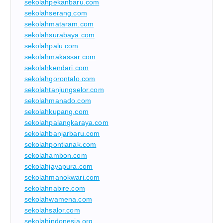
sekolahpekanbaru.com
sekolahserang.com
sekolahmataram.com
sekolahsurabaya.com
sekolahpalu.com
sekolahmakassar.com
sekolahkendari.com
sekolahgorontalo.com
sekolahtanjungselor.com
sekolahmanado.com
sekolahkupang.com
sekolahpalangkaraya.com
sekolahbanjarbaru.com
sekolahpontianak.com
sekolahambon.com
sekolahjayapura.com
sekolahmanokwari.com
sekolahnabire.com
sekolahwamena.com
sekolahsalor.com
sekolahindonesia.org