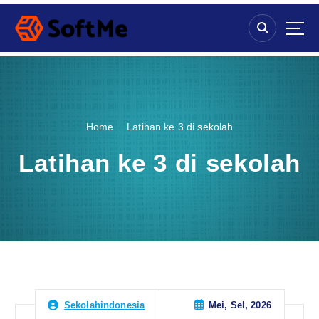
S
k
i
p
t
o
c
o
Home
Latihan ke 3 di sekolah
n
t
Latihan ke 3 di sekolah
e
n
t
Mei, Sel, 2026
Sekolahindonesia