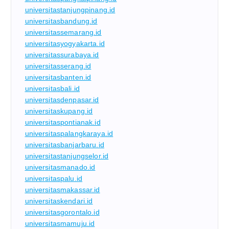
universitastanjungpinang.id
universitasbandung.id
universitassemarang.id
universitasyogyakarta.id
universitassurabaya.id
universitasserang.id
universitasbanten.id
universitasbali.id
universitasdenpasar.id
universitaskupang.id
universitaspontianak.id
universitaspalangkaraya.id
universitasbanjarbaru.id
universitastanjungselor.id
universitasmanado.id
universitaspalu.id
universitasmakassar.id
universitaskendari.id
universitasgorontalo.id
universitasmamuju.id