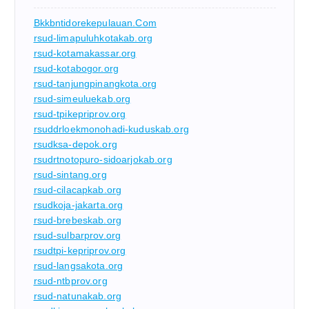
Bkkbntidorekepulauan.com
rsud-limapuluhkotakab.org
rsud-kotamakassar.org
rsud-kotabogor.org
rsud-tanjungpinangkota.org
rsud-simeuluekab.org
rsud-tpikepriprov.org
rsuddrloekmonohadi-kuduskab.org
rsudksa-depok.org
rsudrtnotopuro-sidoarjokab.org
rsud-sintang.org
rsud-cilacapkab.org
rsudkoja-jakarta.org
rsud-brebeskab.org
rsud-sulbarprov.org
rsudtpi-kepriprov.org
rsud-langsakota.org
rsud-ntbprov.org
rsud-natunakab.org