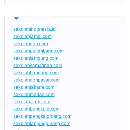
sekolahindonesia.id
sekolahjambi.com
sekolahriau.com
sekolahpalembang.com
sekolahlampung.com
sekolahsamarinda.com
sekolahbandung.com
sekolahdenpasar.com
sekolahjakarta.com
sekolahmedan.com
sekolahaceh.com
sekolahbengkulu.com
sekolahpangkalpinang.com
sekolahtanjungpinang.com