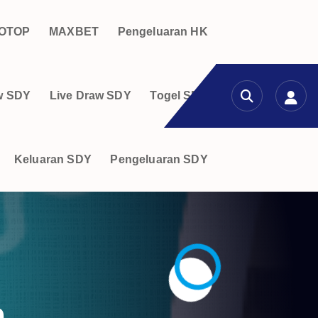
OTOP
MAXBET
Pengeluaran HK
w SDY
Live Draw SDY
Togel SDY
Keluaran SDY
Pengeluaran SDY
h