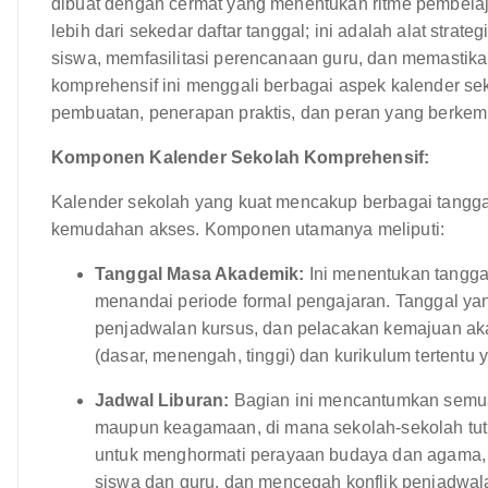
dibuat dengan cermat yang menentukan ritme pembelajar
lebih dari sekedar daftar tanggal; ini adalah alat str
siswa, memfasilitasi perencanaan guru, dan memastik
komprehensif ini menggali berbagai aspek kalender 
pembuatan, penerapan praktis, dan peran yang berke
Komponen Kalender Sekolah Komprehensif:
Kalender sekolah yang kuat mencakup berbagai tanggal
kemudahan akses. Komponen utamanya meliputi:
Tanggal Masa Akademik:
Ini menentukan tanggal
menandai periode formal pengajaran. Tanggal yan
penjadwalan kursus, dan pelacakan kemajuan aka
(dasar, menengah, tinggi) dan kurikulum tertentu y
Jadwal Liburan:
Bagian ini mencantumkan semua h
maupun keagamaan, di mana sekolah-sekolah tutu
untuk menghormati perayaan budaya dan agama, 
siswa dan guru, dan mencegah konflik penjadwala