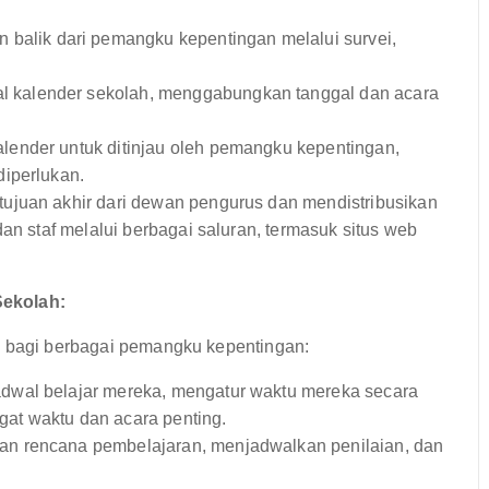
alik dari pemangku kepentingan melalui survei,
 kalender sekolah, menggabungkan tanggal dan acara
ender untuk ditinjau oleh pemangku kepentingan,
diperlukan.
ujuan akhir dari dewan pengurus dan mendistribusikan
an staf melalui berbagai saluran, termasuk situs web
Sekolah:
a bagi berbagai pemangku kepentingan:
dwal belajar mereka, mengatur waktu mereka secara
ggat waktu dan acara penting.
n rencana pembelajaran, menjadwalkan penilaian, dan