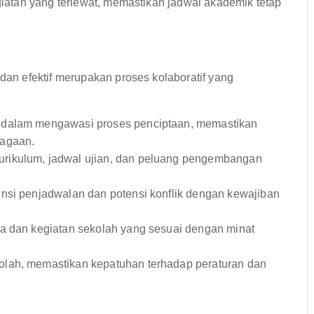
egiatan yang terlewat, memastikan jadwal akademik tetap
n efektif merupakan proses kolaboratif yang
 dalam mengawasi proses penciptaan, memastikan
bagaan.
rikulum, jadwal ujian, dan peluang pengembangan
nsi penjadwalan dan potensi konflik dengan kewajiban
a dan kegiatan sekolah yang sesuai dengan minat
kolah, memastikan kepatuhan terhadap peraturan dan