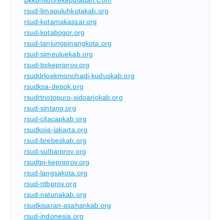
Bkkbntidorekepulauan.com
rsud-limapuluhkotakab.org
rsud-kotamakassar.org
rsud-kotabogor.org
rsud-tanjungpinangkota.org
rsud-simeuluekab.org
rsud-tpikepriprov.org
rsuddrloekmonohadi-kuduskab.org
rsudksa-depok.org
rsudrtnotopuro-sidoarjokab.org
rsud-sintang.org
rsud-cilacapkab.org
rsudkoja-jakarta.org
rsud-brebeskab.org
rsud-sulbarprov.org
rsudtpi-kepriprov.org
rsud-langsakota.org
rsud-ntbprov.org
rsud-natunakab.org
rsudkisaran-asahankab.org
rsud-indonesia.org