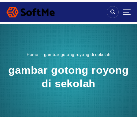
S
k
i
p
t
o
c
o
Home
gambar gotong royong di sekolah
n
t
gambar gotong royong
e
n
di sekolah
t