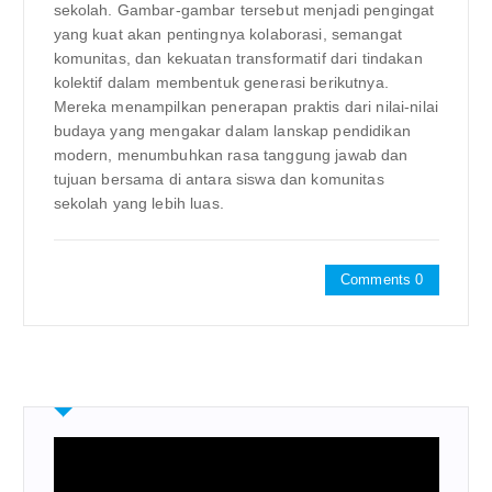
sekolah. Gambar-gambar tersebut menjadi pengingat
yang kuat akan pentingnya kolaborasi, semangat
komunitas, dan kekuatan transformatif dari tindakan
kolektif dalam membentuk generasi berikutnya.
Mereka menampilkan penerapan praktis dari nilai-nilai
budaya yang mengakar dalam lanskap pendidikan
modern, menumbuhkan rasa tanggung jawab dan
tujuan bersama di antara siswa dan komunitas
sekolah yang lebih luas.
Comments 0