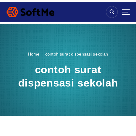
S
k
i
p
t
o
c
o
Home
contoh surat dispensasi sekolah
n
t
contoh surat
e
n
dispensasi sekolah
t