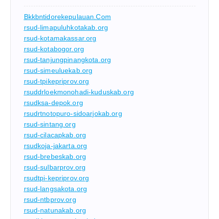
Bkkbntidorekepulauan.com
rsud-limapuluhkotakab.org
rsud-kotamakassar.org
rsud-kotabogor.org
rsud-tanjungpinangkota.org
rsud-simeuluekab.org
rsud-tpikepriprov.org
rsuddrloekmonohadi-kuduskab.org
rsudksa-depok.org
rsudrtnotopuro-sidoarjokab.org
rsud-sintang.org
rsud-cilacapkab.org
rsudkoja-jakarta.org
rsud-brebeskab.org
rsud-sulbarprov.org
rsudtpi-kepriprov.org
rsud-langsakota.org
rsud-ntbprov.org
rsud-natunakab.org