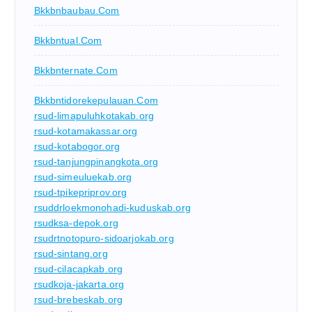
Bkkbnbaubau.com
Bkkbntual.com
Bkkbnternate.com
Bkkbntidorekepulauan.com
rsud-limapuluhkotakab.org
rsud-kotamakassar.org
rsud-kotabogor.org
rsud-tanjungpinangkota.org
rsud-simeuluekab.org
rsud-tpikepriprov.org
rsuddrloekmonohadi-kuduskab.org
rsudksa-depok.org
rsudrtnotopuro-sidoarjokab.org
rsud-sintang.org
rsud-cilacapkab.org
rsudkoja-jakarta.org
rsud-brebeskab.org