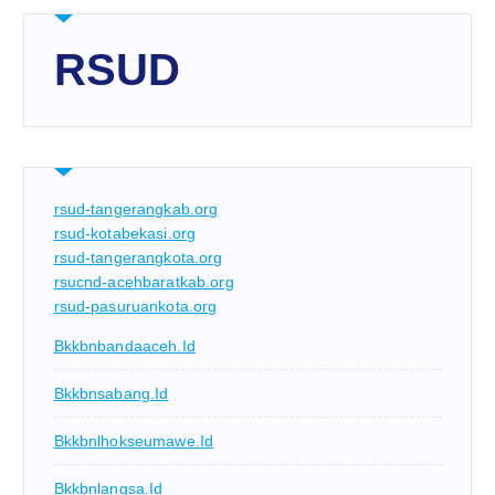
RSUD
rsud-tangerangkab.org
rsud-kotabekasi.org
rsud-tangerangkota.org
rsucnd-acehbaratkab.org
rsud-pasuruankota.org
Bkkbnbandaaceh.id
Bkkbnsabang.id
Bkkbnlhokseumawe.id
Bkkbnlangsa.id