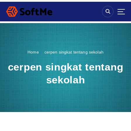
S
k
i
p
t
o
c
o
Home
cerpen singkat tentang sekolah
n
t
cerpen singkat tentang
e
n
sekolah
t