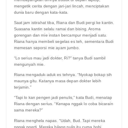
mengetik cerita dengan jari-jari lincah, menciptakan
dunia baru dengan kata-kata.
Saat jam istirahat tiba, Riana dan Budi pergi ke kantin.
Suasana kantin selalu ramai dan bising. Aroma
gorengan dan mie instan bercampur menjadi satu.
Riana hanya membeli segelas es teh, sementara Budi
memesan seporsi mie ayam jumbo.
“Lo serius mau jadi dokter, Ri?” tanya Budi sambil
mengunyah mie.
Riana mengaduk-aduk es tehnya. “Nyokap bokap sih
maunya gitu. Katanya masa depan dokter lebih
terjamin.”
“Tapi lo kan pengen jadi penulis,” kata Budi, menatap
Riana dengan serius. “Kenapa nggak lo coba bicarain
sama mereka?”
Riana menghela napas. “Udah, Bud. Tapi mereka
nggak ngerti. Mereka bilang nulis itu cuma hobi,