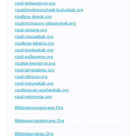
rsud-tpikepriprov.org
rsuddrloekmonohadi-kuduskab.org
rsudksa-depok.org
rsudrtnotopuro-sidoarjokab.org
rsud-sintang.org
rsud-cilacapkab.org
rsudkoja-jakarta.org
rsud-brebeskab.org
rsud-sulbarprov.org
rsudtpi-kepriprov.org
rsud-langsakota.org
rsud-ntbprov.org
rsud-natunakab.org
rsudkisaran-asahankab.org
rsud-indonesia.org
Bkkbntanjungpinang.org
Bkkbnpangkalpinang.org
Bkkbnbengkulu.org