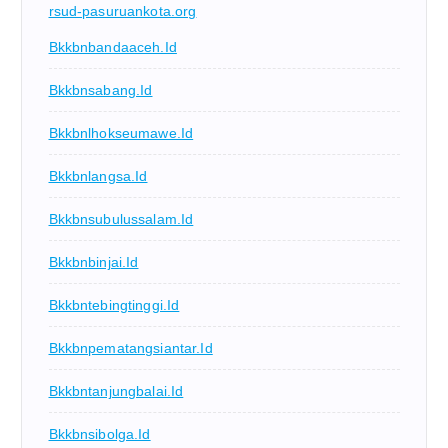
rsud-pasuruankota.org
Bkkbnbandaaceh.id
Bkkbnsabang.id
Bkkbnlhokseumawe.id
Bkkbnlangsa.id
Bkkbnsubulussalam.id
Bkkbnbinjai.id
Bkkbntebingtinggi.id
Bkkbnpematangsiantar.id
Bkkbntanjungbalai.id
Bkkbnsibolga.id