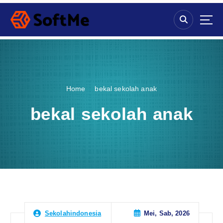
S
k
i
p
t
o
c
o
Home
bekal sekolah anak
n
t
bekal sekolah anak
e
n
t
Mei, Sab, 2026
Sekolahindonesia