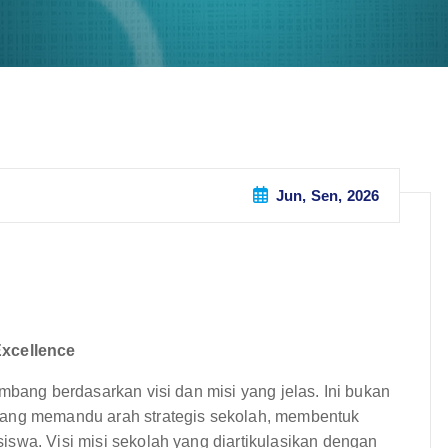
Jun, Sen, 2026
Excellence
mbang berdasarkan visi dan misi yang jelas. Ini bukan
yang memandu arah strategis sekolah, membentuk
swa. Visi misi sekolah yang diartikulasikan dengan