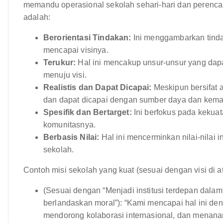
memandu operasional sekolah sehari-hari dan perenca
adalah:
Berorientasi Tindakan:
Ini menggambarkan tinda
mencapai visinya.
Terukur:
Hal ini mencakup unsur-unsur yang dapa
menuju visi.
Realistis dan Dapat Dicapai:
Meskipun bersifat a
dan dapat dicapai dengan sumber daya dan kem
Spesifik dan Bertarget:
Ini berfokus pada kekuat
komunitasnya.
Berbasis Nilai:
Hal ini mencerminkan nilai-nilai 
sekolah.
Contoh misi sekolah yang kuat (sesuai dengan visi di at
(Sesuai dengan “Menjadi institusi terdepan dala
berlandaskan moral”): “Kami mencapai hal ini d
mendorong kolaborasi internasional, dan menanamka