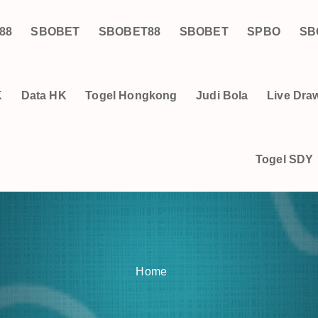
88
SBOBET
SBOBET88
SBOBET
SPBO
SB
K
Data HK
Togel Hongkong
Judi Bola
Live Dra
Togel SDY
Home