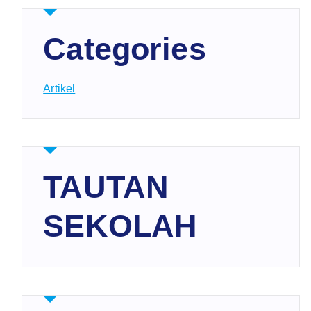
Categories
Artikel
TAUTAN
SEKOLAH