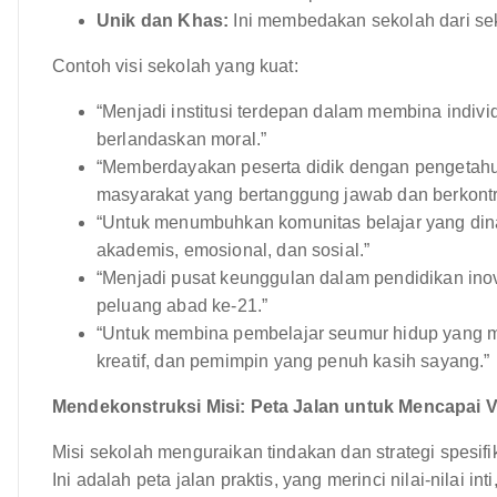
Unik dan Khas:
Ini membedakan sekolah dari seko
Contoh visi sekolah yang kuat:
“Menjadi institusi terdepan dalam membina indiv
berlandaskan moral.”
“Memberdayakan peserta didik dengan pengetahua
masyarakat yang bertanggung jawab dan berkontri
“Untuk menumbuhkan komunitas belajar yang din
akademis, emosional, dan sosial.”
“Menjadi pusat keunggulan dalam pendidikan ino
peluang abad ke-21.”
“Untuk membina pembelajar seumur hidup yang m
kreatif, dan pemimpin yang penuh kasih sayang.”
Mendekonstruksi Misi: Peta Jalan untuk Mencapai V
Misi sekolah menguraikan tindakan dan strategi spesif
Ini adalah peta jalan praktis, yang merinci nilai-nilai in