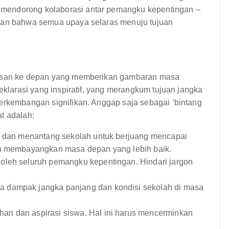
mendorong kolaborasi antar pemangku kepentingan –
ikan bahwa semua upaya selaras menuju tujuan
awasan ke depan yang memberikan gambaran masa
deklarasi yang inspiratif, yang merangkum tujuan jangka
perkembangan signifikan. Anggap saja sebagai ‘bintang
t adalah:
i dan menantang sekolah untuk berjuang mencapai
an membayangkan masa depan yang lebih baik.
oleh seluruh pemangku kepentingan. Hindari jargon
 dampak jangka panjang dan kondisi sekolah di masa
an dan aspirasi siswa. Hal ini harus mencerminkan