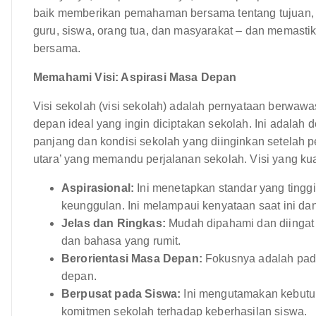
baik memberikan pemahaman bersama tentang tujuan, 
guru, siswa, orang tua, dan masyarakat – dan memast
bersama.
Memahami Visi: Aspirasi Masa Depan
Visi sekolah (visi sekolah) adalah pernyataan berw
depan ideal yang ingin diciptakan sekolah. Ini adalah 
panjang dan kondisi sekolah yang diinginkan setelah 
utara’ yang memandu perjalanan sekolah. Visi yang kua
Aspirasional:
Ini menetapkan standar yang tingg
keunggulan. Ini melampaui kenyataan saat ini d
Jelas dan Ringkas:
Mudah dipahami dan diingat 
dan bahasa yang rumit.
Berorientasi Masa Depan:
Fokusnya adalah pada
depan.
Berpusat pada Siswa:
Ini mengutamakan kebutuh
komitmen sekolah terhadap keberhasilan siswa.