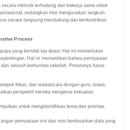
 secara intrinsik terhubung dan bekerja sama untuk
spirasional, sedangkan misi menguraikan langkah-
harus secara langsung mendukung dan berkontribusi
orative Process
upaya yang bersifat top-down. Hal ini memerlukan
kepentingan. Hal ini memastikan bahwa pernyataan
a dari seluruh komunitas sekolah. Prosesnya harus
lompok fokus, dan wawancara dengan guru, siswa,
atkan perspektif mereka mengenai kekuatan,
pulkan untuk mengidentifikasi tema dan prioritas
gan pernyataan visi dan misi berdasarkan data yang