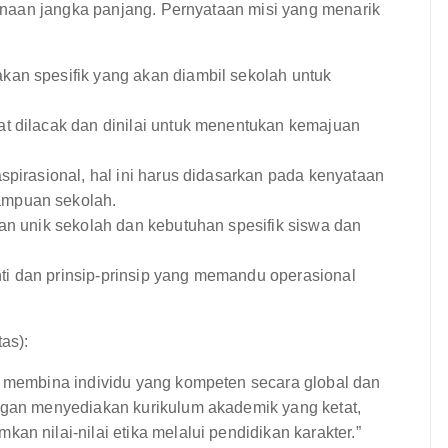
naan jangka panjang. Pernyataan misi yang menarik
kan spesifik yang akan diambil sekolah untuk
t dilacak dan dinilai untuk menentukan kemajuan
spirasional, hal ini harus didasarkan pada kenyataan
ampuan sekolah.
an unik sekolah dan kebutuhan spesifik siswa dan
inti dan prinsip-prinsip yang memandu operasional
as):
m membina individu yang kompeten secara global dan
engan menyediakan kurikulum akademik yang ketat,
n nilai-nilai etika melalui pendidikan karakter.”